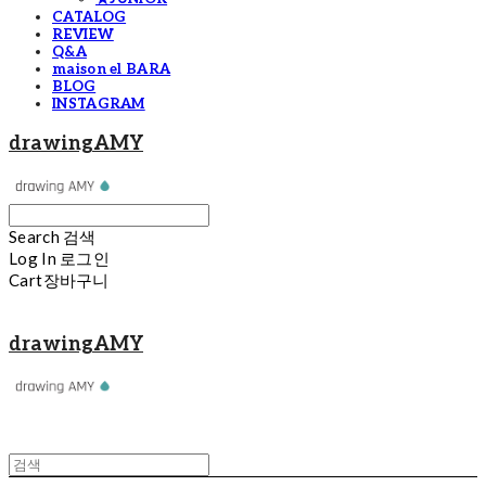
CATALOG
REVIEW
Q&A
maison el BARA
BLOG
INSTAGRAM
drawingAMY
Search
검색
Log In
로그인
Cart
장바구니
drawingAMY