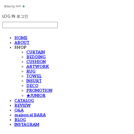
LOG IN
로그인
HOME
ABOUT
SHOP
CURTAIN
BEDDING
CUSHION
ARTWORK
RUG
TOWEL
INSURT
DECO
PROMOTION
★JUNIOR
CATALOG
REVIEW
Q&A
maison el BARA
BLOG
INSTAGRAM