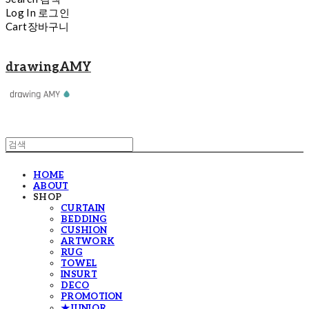
Log In
로그인
Cart
장바구니
drawingAMY
HOME
ABOUT
SHOP
CURTAIN
BEDDING
CUSHION
ARTWORK
RUG
TOWEL
INSURT
DECO
PROMOTION
★JUNIOR