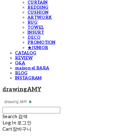
CURTAIN
BEDDING
CUSHION
ARTWORK
RUG
TOWEL
INSURT
DECO
PROMOTION
★JUNIOR
CATALOG
REVIEW
Q&A
maison el BARA
BLOG
INSTAGRAM
drawingAMY
Search
검색
Log In
로그인
Cart
장바구니