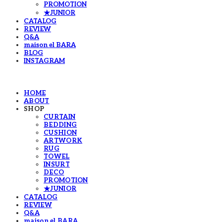
PROMOTION
★JUNIOR
CATALOG
REVIEW
Q&A
maison el BARA
BLOG
INSTAGRAM
HOME
ABOUT
SHOP
CURTAIN
BEDDING
CUSHION
ARTWORK
RUG
TOWEL
INSURT
DECO
PROMOTION
★JUNIOR
CATALOG
REVIEW
Q&A
maison el BARA