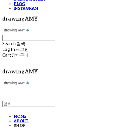
BLOG
INSTAGRAM
drawingAMY
Search
검색
Log In
로그인
Cart
장바구니
drawingAMY
HOME
ABOUT
SHOP