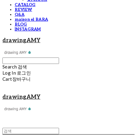
CATALOG
REVIEW
Q&A
maison el BARA
BLOG
INSTAGRAM
drawingAMY
Search
검색
Log In
로그인
Cart
장바구니
drawingAMY