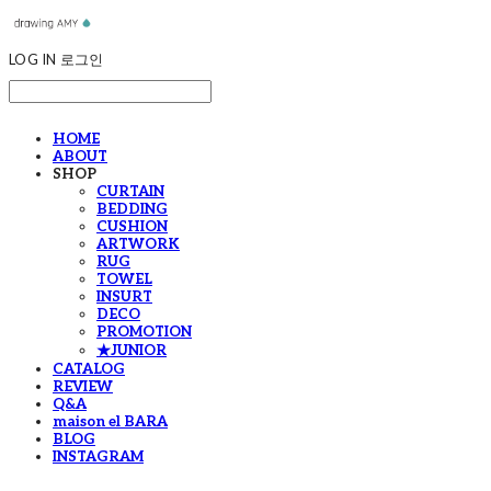
LOG IN
로그인
HOME
ABOUT
SHOP
CURTAIN
BEDDING
CUSHION
ARTWORK
RUG
TOWEL
INSURT
DECO
PROMOTION
★JUNIOR
CATALOG
REVIEW
Q&A
maison el BARA
BLOG
INSTAGRAM