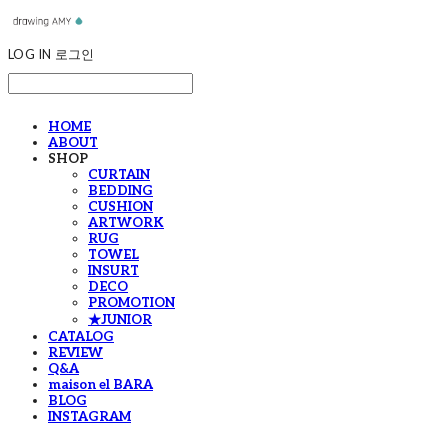
LOG IN
로그인
HOME
ABOUT
SHOP
CURTAIN
BEDDING
CUSHION
ARTWORK
RUG
TOWEL
INSURT
DECO
PROMOTION
★JUNIOR
CATALOG
REVIEW
Q&A
maison el BARA
BLOG
INSTAGRAM