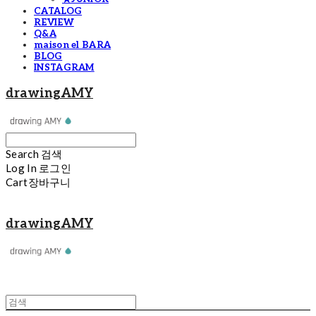
CATALOG
REVIEW
Q&A
maison el BARA
BLOG
INSTAGRAM
drawingAMY
Search
검색
Log In
로그인
Cart
장바구니
drawingAMY