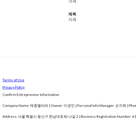
가격
제목
가격
Terms of Use
Privacy Policy
Confirm Entrepreneur Information
Company Name: 메종엘바라 | Owner: 이경민 | Personal Info Manager: 손지희 | Phone 
Address: 서울 특별시 용산구 한남대로42 나길 2 | Business Registration Number:
61