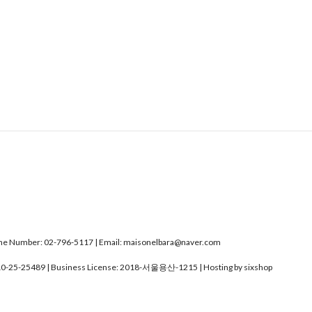
Number: 02-796-5117 | Email: maisonelbara@naver.com
0-25-25489
| Business License:
2018-서울용산-1215
| Hosting by sixshop