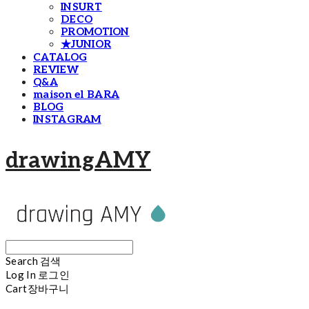
INSURT
DECO
PROMOTION
★JUNIOR
CATALOG
REVIEW
Q&A
maison el BARA
BLOG
INSTAGRAM
drawingAMY
Search
검색
Log In
로그인
Cart
장바구니