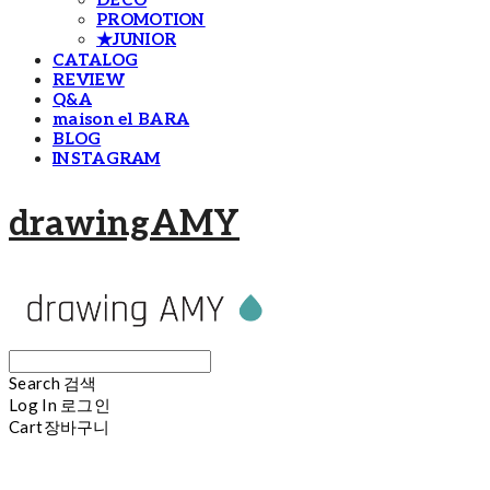
DECO
PROMOTION
★JUNIOR
CATALOG
REVIEW
Q&A
maison el BARA
BLOG
INSTAGRAM
drawingAMY
Search
검색
Log In
로그인
Cart
장바구니