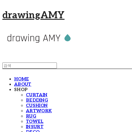
drawingAMY
HOME
ABOUT
SHOP
CURTAIN
BEDDING
CUSHION
ARTWORK
RUG
TOWEL
INSURT